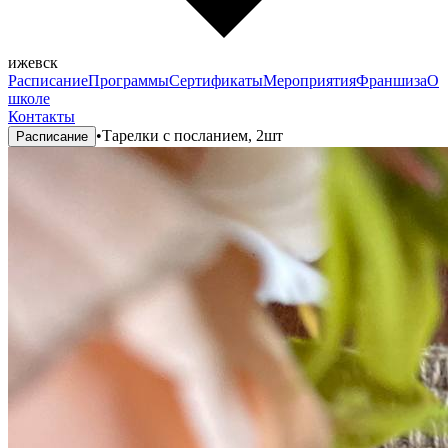
ижевск
Расписание
Программы
Сертификаты
Мероприятия
Франшиза
О
школе
Контакты
•
Тарелки с посланием, 2шт
Расписание