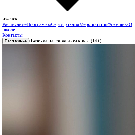
ижевск
Расписание
Программы
Сертификаты
Мероприятия
Франшиза
О
школе
Контакты
•
Вазочка на гончарном круге (14+)
Расписание