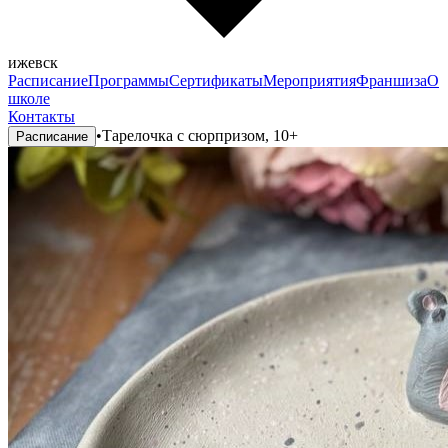
ижевск
Расписание
Программы
Сертификаты
Мероприятия
Франшиза
О
школе
Контакты
•
Тарелочка с сюрпризом, 10+
Расписание