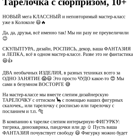
Тарелочка с сюрпризом, 10+
НОВЫЙ мега КЛАССНЫЙ и неповторимый мастер-класс
уже в Колоколе 😃🔥 ⠀
Да, да, друзья, всё именно так! Мы ни разу не преувеличили
😉 ⠀
СКУЛЬПТУРА, дизайн, РОСПИСЬ, декор, ваша ФАНТАЗИЯ
и ЛЕПКА, всё в одном мастер-классе. Разве это не фантастика
😃👍 ⠀
ДВА необычных ИЗДЕЛИЯ, в разных техниках всего за
ОДНО ЗАНЯТИЕ 😱😃 Это просто ЧУДО какое-то 😍 Мы
сами в безумном ВОСТОРГЕ 😅 ⠀
На мастер-классе мы вместе слепим дизайнерскую
ТАРЕЛОЧКУ с оттиском 🦕 с помощью наших фигурных
скалочек,, или тарелочку с росписью или тарелочку с
посланием и т.п. 🐅 ⠀
В компанию к тарелке слепим интерьерную ФИГУРКУ:
тигрика, динозаврика, пандочки или др ☺️ Пусть ваша
ФАНТАЗИЯ почувствует свободу 😃 Фмгурку можно будет